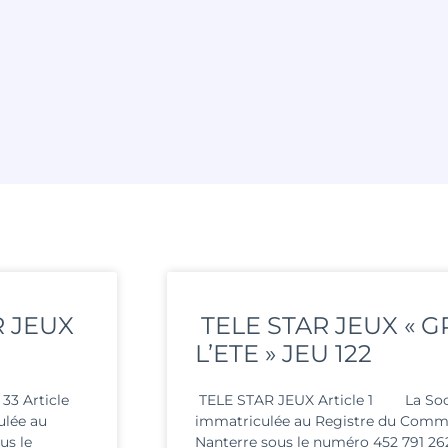
R JEUX
TELE STAR JEUX « 
L’ETE » JEU 122
3 Article
TELE STAR JEUX Article 1 La Soc
lée au
immatriculée au Registre du Comme
us le
Nanterre sous le numéro 452 791 262,