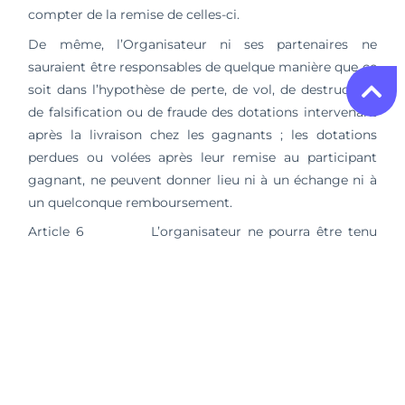
compter de la remise de celles-ci.
De même, l’Organisateur ni ses partenaires ne
sauraient être responsables de quelque manière que ce
soit dans l’hypothèse de perte, de vol, de destruction,
de falsification ou de fraude des dotations intervenant
après la livraison chez les gagnants ; les dotations
perdues ou volées après leur remise au participant
gagnant, ne peuvent donner lieu ni à un échange ni à
un quelconque remboursement.
Article 6 L’organisateur ne pourra être tenu
responsable des joueurs ayant effectué une erreur
dans la saisie de leurs coordonnées.
Article 7 La modification de l’article L 121-36 et
l’abrogation des articles L 121-36-1, L 121-37, L 121-38 et L
121-41 du Code de la Consommation par la loi n°2014-
1545 du 20 décembre 2014 article 54 supprime
l’obligation du remboursement des frais de